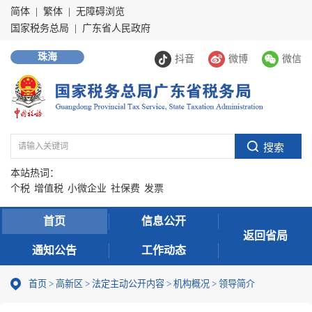
简体
|
繁体
|
无障碍浏览
国家税务总局
|
广东省人民政府
珠海
抖音
微博
微信
本站热词：
个税
增值税
小微企业
社保费
发票
首页
信息公开
返回省局
通知公告
工作动态
首页
>
高新区
>
法定主动公开内容
>
机构概况
>
领导简介