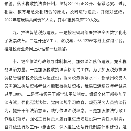
预警，落实税收执法责任制，坚持公平公正公开、有错必究、过罚
相当、教育与惩处相结合的原则，及时进行追责，并做好整改。
2022年度我局共问责29人次，其中“批评教育”29人次。
九、推进智慧税务建设。一是按照省局部署推进全面数字化电
子发票改革。二是开通V-Tax、湛税易，68-12366等线上咨询平台。
推进税费业务网上办理和一线通答。
十、健全依法行政领导体制机制。加强法治队伍建设，充实税
务法治力量。一是加强税收执法资格考试工作。为了加强税务执法
资格管理和税务执法队伍建设，提高税务执法水平，新录用税务人
员需通过执法资格考试才能取得执法资格，我局已连续四年考试通
过率100%。二是坚持领导干部学法用法制度。组织全体干部参加学
法考试，强化宪法法律、党内法规学习教育，规范税务人员执法行
为，提升干部法治意识，践行依法治税理念。三是加强依法行政工
作组织领导。强化主要负责人履行推进法治建设第一责任人职责，
召开依法行政工作小组会议，深入推进依法行政制度体系建设，进