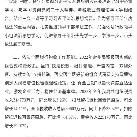
一议题”制度，将学习贯彻习近平法治思想纳入党委理论学习中心组
学习，与学习贯彻党的二十大精神、与税收业务理论学习等相结
合，结合三会一课等学习习近平法治思想纲要。作为领导干部年度
述法的重要内容，扎实推进领导干部学法工作，加强依法行政领导
小组法治思想学习，促进领导干部带头先学一步、学深一步，带头
依法履职尽责。
二、依法全面履行税收工作职能。2022年雷州局积极落实新的
组合式税费政策。坚持“快退税款、狠打骗退、严查内错、欢迎外
督、持续宣传”五措并举，落实落准落好新的组合式税费支持政策特
别是大规模增值税留抵退税政策，让“真金白银”以最快速度直达企
业，激发企业活力，稳住经济基本盘。2022年全年我局共组织税费
收入314773万元，同比增长3.26%。扣除留抵退税因素还原后，可比
增长14.11%，全市税收收入总额89603万元，同比下降23.52%，扣除
留抵退税因素还原后，可比增长4.87%，费金收入225170万元，同比
增长19.97%。