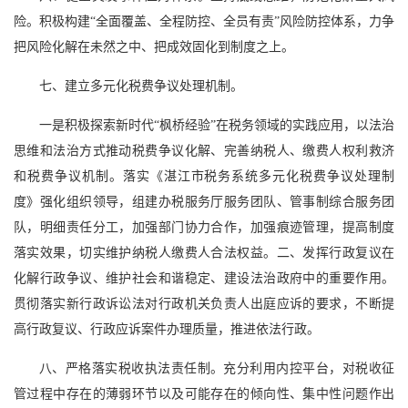
险。积极构建“全面覆盖、全程防控、全员有责”风险防控体系，力争
把风险化解在未然之中、把成效固化到制度之上。
七、建立多元化税费争议处理机制。
一是积极探索新时代“枫桥经验”在税务领域的实践应用，以法治
思维和法治方式推动税费争议化解、完善纳税人、缴费人权利救济
和税费争议机制。落实《湛江市税务系统多元化税费争议处理制
度》强化组织领导，组建办税服务厅服务团队、管事制综合服务团
队，明细责任分工，加强部门协力合作，加强痕迹管理，提高制度
落实效果，切实维护纳税人缴费人合法权益。二、发挥行政复议在
化解行政争议、维护社会和谐稳定、建设法治政府中的重要作用。
贯彻落实新行政诉讼法对行政机关负责人出庭应诉的要求，不断提
高行政复议、行政应诉案件办理质量，推进依法行政。
八、严格落实税收执法责任制。充分利用内控平台，对税收征
管过程中存在的薄弱环节以及可能存在的倾向性、集中性问题作出