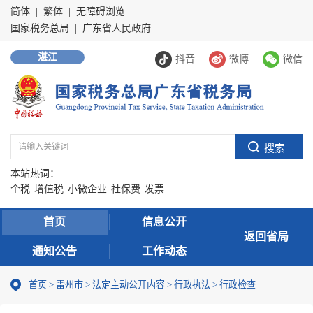
简体
|
繁体
|
无障碍浏览
国家税务总局
|
广东省人民政府
湛江
抖音
微博
微信
本站热词：
个税
增值税
小微企业
社保费
发票
首页
信息公开
返回省局
通知公告
工作动态
首页
>
雷州市
>
法定主动公开内容
>
行政执法
>
行政检查