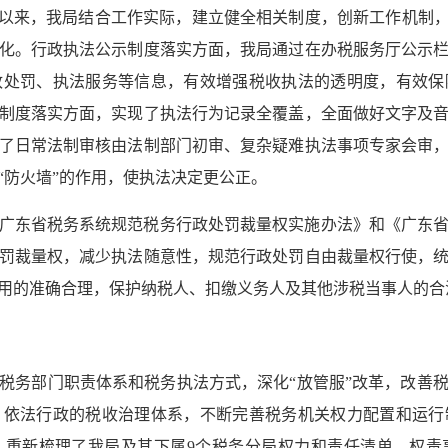
1年以来，我局结合工作实际，建立健全相关制度，创新工作机制
化。行政执法公示制度落实方面，我局通过在办税服务厅公示
政处罚、执法服务等信息，有效增强税收执法的透明度，有效保
制度落实方面，实现了执法行为记录全覆盖，全面做好文字及
了日常法制审核由法制部门初审、复杂疑难执法事项专家会审
“防火墙”的作用，使执法决定更公正。
广东省税务系统规范税务行政处罚裁量权实施办法》和《广东
罚裁量权，减少执法随意性，规范行政处罚自由裁量权行使，
用的准确合理，保护纳税人、扣缴义务人及其他涉税当事人的合
税务部门职责体系和税务执法方式，深化“放管服”改革，改善
、依法行政的税收治理体系，不断完善税务机关权力配置和运行
局，重新梳理了我局及其下属9个税务分局权力和责任清单、权