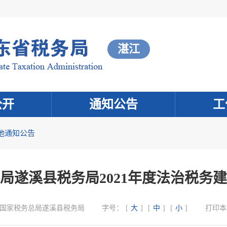
湛江
公开
通知公告
工
他通知公告
局遂溪县税务局2021年度法治税务
国家税务总局遂溪县税务局
字号：
[
大
]
[
中
]
[
小
]
打印本