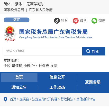
简体
|
繁体
|
无障碍浏览
国家税务总局
|
广东省人民政府
湛江
抖音
微博
微信
本站热词：
个税
增值税
小微企业
社保费
发票
首页
信息公开
返回省局
通知公告
工作动态
首页
>
遂溪县
>
法定主动公开内容
>
行政执法
>
其他通知公告