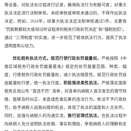
等设备，对执法全过程进行记录，确保执法行为有据可查；对重大
执法决定进行法制审核，未经审核或审核未通过的，不得作出执法
决定，例如，2024年，经重大执法决定法制审核通过5件，主要有
“罚款数额较大或经过听证程序的税务行政处罚决定”和“强制划扣”。
通过 “三项制度”的实施，进一步规范了税收执法行为，提高了执法
透明度和公信力。
优化税务执法方式。规范行使行政处罚裁量权，
严格按照《中
南区域税务行政处罚裁量基准》规定的处罚裁量范围、种类、幅
度，行使税务行政处罚裁量权，减少执法随意性，规范行政处罚自
由裁量权行使，统一执法尺度。
积极推进柔性执法，
严格落实国家
税务总局公布 “首违不罚” 清单，对清单内纳税人首次发生的情节轻
微、能够及时纠正、未造成危害后果的违法行为，依法不予行政处
罚，给予纳税人自我纠错的机会，体现了执法的温度和人文关怀。
同时，加强与纳税人的沟通交流，
推行说理式执法，
在执法过程中
向纳税人充分说明执法依据、事实和理由，争取纳税人的理解和支