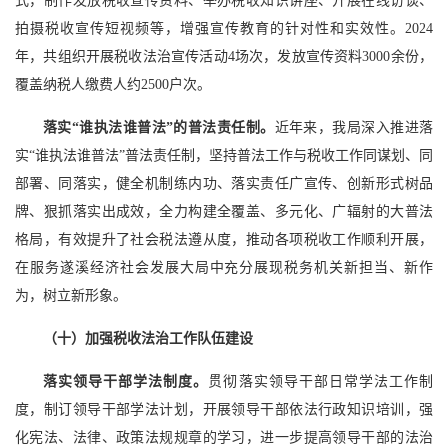
式，制作发放税收宣传资料、举办税收知识讲座、开展在线访谈、
拍摄税收宣传短视频等，增强宣传教育的针对性和实效性。2024
年，共组织开展税收法治宣传活动4场次，发放宣传资料3000余份，
覆盖纳税人缴费人约2500户次。
落实“谁执法谁普法”的普法责任制。
近年来，我局深入推进落
实“谁执法谁普法”普法责任制，坚持普法工作与税收工作同谋划、同
部署、同落实，健全机制练内功、落实责任广宣传、创新形式树品
牌、狠抓落实出成效，全力构建全覆盖、多元化、广辐射的大普法
格局，有效提升了社会税法遵从度，推动各项税收工作顺利开展，
在服务遂溪经济社会发展大局中充分展现税务机关新担当、新作
为，树立新形象。
（十）加强税收法治工作队伍建设
落实领导干部学法制度。
贯彻落实领导干部日常学法工作制
度，制订领导干部学法计划，开展领导干部依法行政知识培训，强
化宪法、法律、政策法规规章的学习，进一步提高领导干部的法治