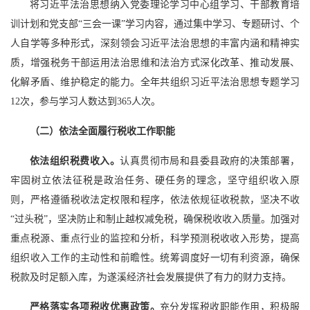
将习近平法治思想纳入党委理论学习中心组学习、干部教育培
训计划和党支部“三会一课”学习内容，通过集中学习、专题研讨、个
人自学等多种形式，深刻领会习近平法治思想的丰富内涵和精神实
质，增强税务干部运用法治思维和法治方式深化改革、推动发展、
化解矛盾、维护稳定的能力。全年共组织习近平法治思想专题学习
12次，参与学习人数达到365人次。
（二）依法全面履行税收工作职能
依法组织税费收入。
认真贯彻市局和县委县政府的决策部署，
牢固树立依法征税是政治任务、硬任务的理念，坚守组织收入原
则，严格遵循税收法定权限和程序，依法依规征收税款，坚决不收
“过头税”，坚决防止和制止越权减免税，确保税收收入质量。加强对
重点税源、重点行业的监控和分析，科学预测税收收入形势，提高
组织收入工作的主动性和前瞻性。统筹调度好一切有利资源，确保
税款及时足额入库，为遂溪经济社会发展提供了有力的财力支持。
严格落实各项税收优惠政策。
充分发挥税收职能作用，积极服