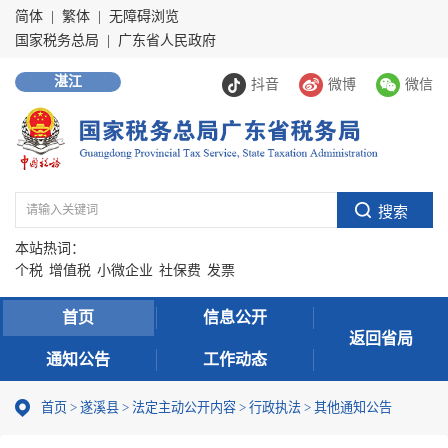
简体
|
繁体
|
无障碍浏览
国家税务总局
|
广东省人民政府
湛江
抖音
微博
微信
本站热词：
个税
增值税
小微企业
社保费
发票
首页
信息公开
返回省局
通知公告
工作动态
首页
>
遂溪县
>
法定主动公开内容
>
行政执法
>
其他通知公告