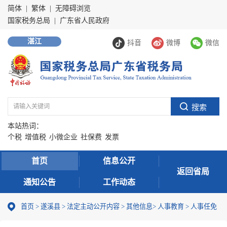
简体
|
繁体
|
无障碍浏览
国家税务总局
|
广东省人民政府
湛江
抖音
微博
微信
本站热词：
个税
增值税
小微企业
社保费
发票
首页
信息公开
返回省局
通知公告
工作动态
首页
>
遂溪县
>
法定主动公开内容
>
其他信息
>
人事教育
>
人事任免