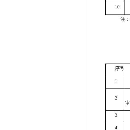
10
注：据
序号
1
2
审
3
4