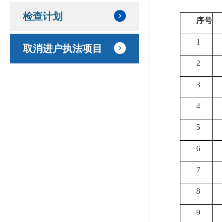
检查计划
序号
1
取消进户执法项目
2
3
4
5
6
7
8
9