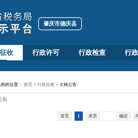
肇庆市德庆县
征收
行政许可
行政检查
行
当前的位置：
首页
>
行政征收
>
欠税公告
公告
首页
1
末页
确定