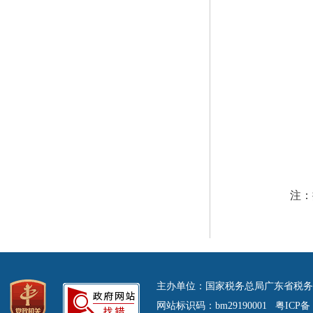
注：据
主办单位：国家税务总局广东省税务
网站标识码：bm29190001 粤ICP备 0