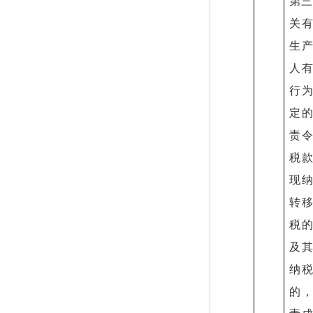
第三
关
生
人
行
定
责
税
现
转
税
及
纳
的