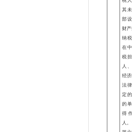
税
其
部
财产
纳
在
税
人
经济
法
定
的
得
人。