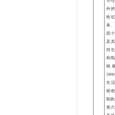
华
外
收
条
四
及
持
和用
税
5000
生
税
制执
第六