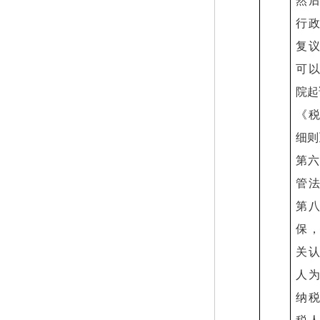
然
行
复
可
院起
《
细则
第六
管
第
保
关
人
纳