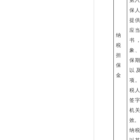
第六
保
提
应
纳
书
税
象
担
保
保
以
金
项
税
签
机
效。
纳