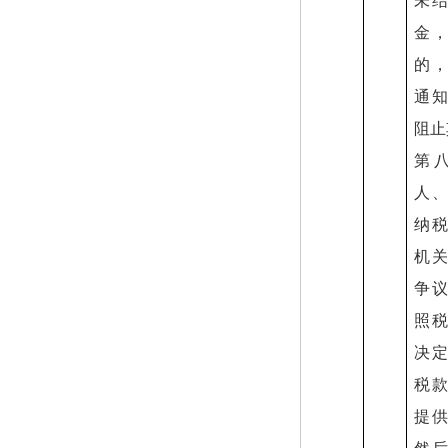
未
金
的
通
阻止
第
人
纳
机
争
照
决
税
提