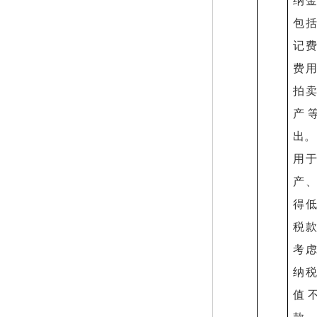
纳
包
记
费
拍
产
出。
用
产
得
税
考
纳
值