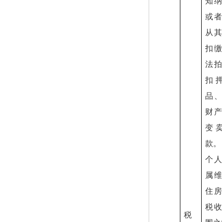
知
或
从
扣
法
扣
品
财
变
款。
个
属
住
税
税