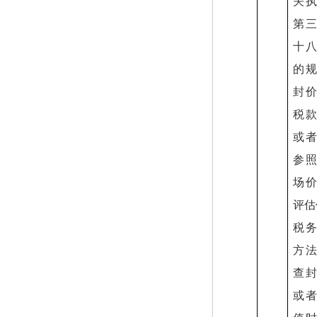
关
第
十
的
封
税
或
参
场
评估
税
方
查
或