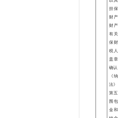
以
担
财
财
有
保
税
盖
确认
《
法》
第五
围
金