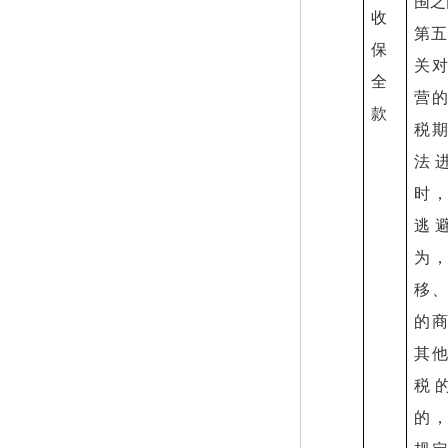
围之
收
第五
保
关
全
营
款
税
法
时
逃
为
移
的
其
税
的