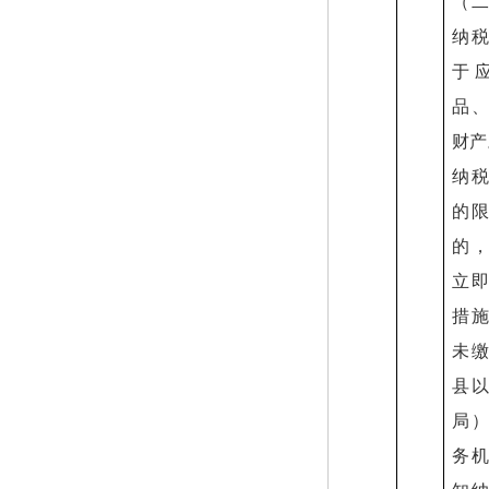
（
纳
于
品
财产
纳
的
的
立
措
未
县
局
务