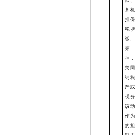
款
务
担
税
缴。
第二
押
关
纳
产
税
该
作
的