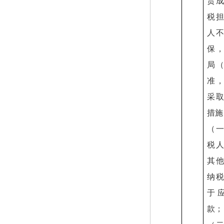
责
税
人
保
局
准
采
措施
（
税
其
纳
于
款；