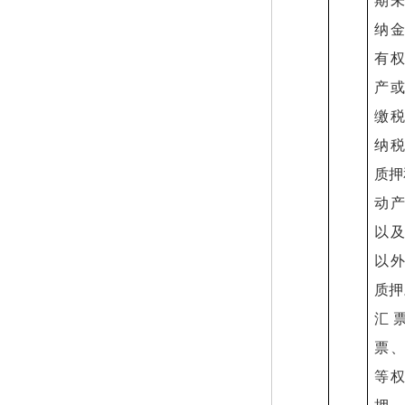
期
纳
有
产
缴
纳
质押
动
以
以
质押
汇
票
等