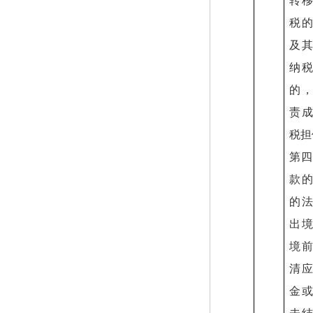
转
税
及
纳
的
责
税担
第四
款
的
出
境
清
金