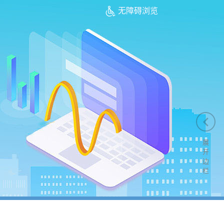
无障碍浏览
展
开
边
栏