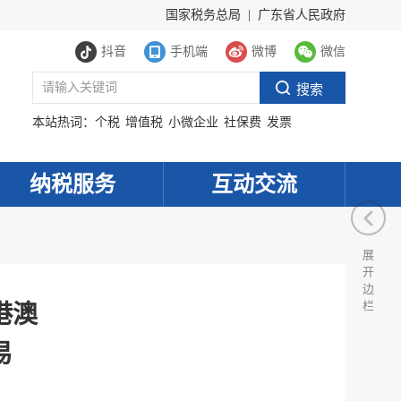
国家税务总局
|
广东省人民政府
抖音
手机端
微博
微信
本站热词：
个税
增值税
小微企业
社保费
发票
纳税服务
互动交流
展
开
边
栏
港澳
易