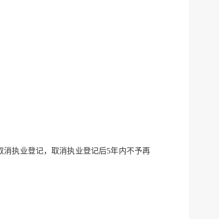
服务网
政务
公示
执法
税务局
电子
微信
微博
传递
政声
取消执业登记，取消执业登记后5年内不予再
建议
网站