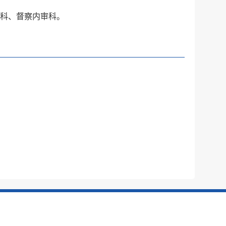
税务局
电子
科、督察内审科。
微信
微博
新浪
传递
政声
建议
网站