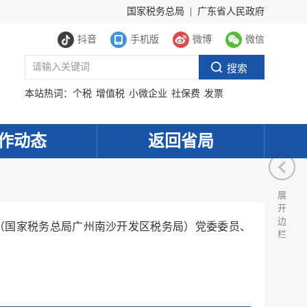
国家税务总局
|
广东省人民政府
抖音
手机版
微博
微信
本站热词：
个税
增值税
小微企业
社保费
发票
作动态
返回省局
展
开
边
（国家税务总局广州南沙开发区税务局）党委委员、
栏
服务网
政务
公示
执法