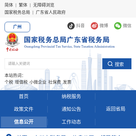
简体
|
繁体
|
无障碍浏览
国家税务总局
|
广东省人民政府
抖音
微博
微信
广州
本站热词：
个税
增值税
小微企业
社保费
发票
首页
纳税服务
返回省局
政策文件
通知公告
信息公开
工作动态