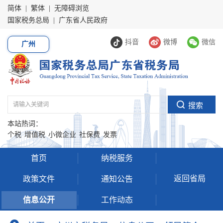
简体
|
繁体
|
无障碍浏览
国家税务总局
|
广东省人民政府
抖音
微博
微信
广州
本站热词：
个税
增值税
小微企业
社保费
发票
首页
纳税服务
返回省局
政策文件
通知公告
信息公开
工作动态