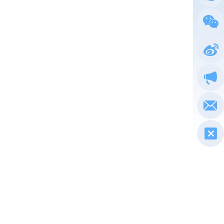
总局
政务
执法
电子
税惠通
微信
新浪
政声