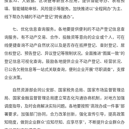
探索AI、大数据、区块链等新技术应用，提供智能导办、表格预
填、智能辅助审核、风险提示等服务。加快推进以“全程网办”为主、
线下帮办为辅的不动产登记“跨省通办”。
七、优化信息查询服务。各地要提供便利的不动产登记信息查
询服务，有不动产交易、合作、投融资等意向的企业或个人，可在
线便捷查询不动产自然状况以及是否存在抵押登记、查封登记、居
住权登记、预告登记、异议登记等限制状况。全面推进“图属一致”的
登记信息可视化查询。鼓励各地提供企业不动产登记、经营状况、
已公告欠税信息等一站式关联查询，便利企业开展“尽职调查”，支撑
企业决策。
自然资源部会同公安部、国家税务总局、国家市场监督管理总
局、国家金融监督管理总局建立常态化沟通协商机制，对地方加强
调度指导，及时会商解决实际问题。各地要按照“高效办成一件事”部
署要求，加强部门协同，合力改革创新，强化宣传引导，提高政策
知晓度，做到企业群众“应知尽知、应享尽享”，不断提升企业群众办