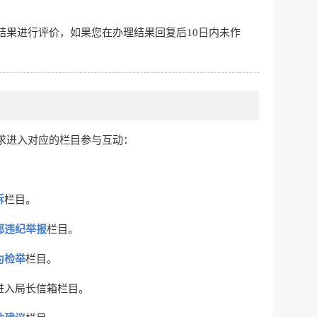
服务网
政务
公示
执法
税务局
电子
微信
微博
传递
政声
建议
网站