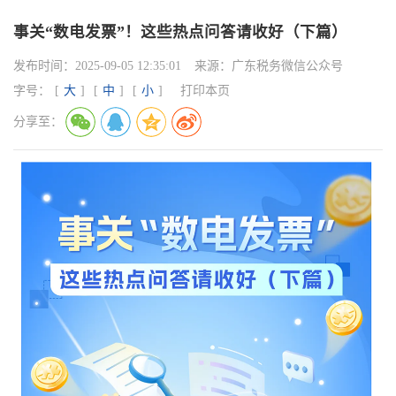
事关“数电发票”！这些热点问答请收好（下篇）
发布时间：
2025-09-05 12:35:01
来源：
广东税务微信公众号
字号：
[
大
]
[
中
]
[
小
]
打印本页
分享至：