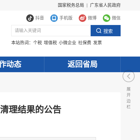
国家税务总局
|
广东省人民政府
抖音
手机版
微博
微信
本站热词：
个税
增值税
小微企业
社保费
发票
作动态
返回省局
展
开
边
栏
清理结果的公告