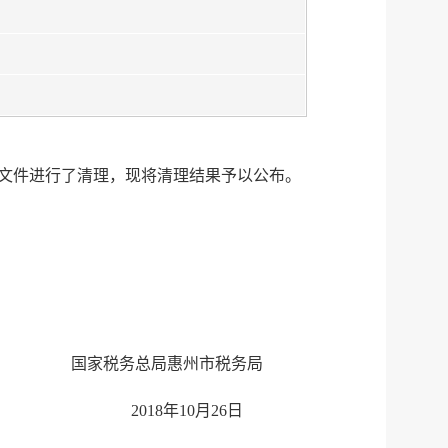
服务网
政务
性文件进行了清理，现将清理结果予以公布。
公示
执法
税务局
电子
微信
微博
新浪
国家税务总局惠州市税务局
传递
政声
2018年10月26日
建议
网站