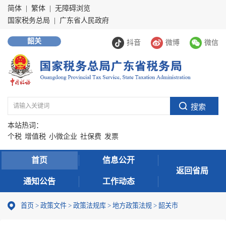
简体
|
繁体
|
无障碍浏览
国家税务总局
|
广东省人民政府
韶关
抖音
微博
微信
本站热词：
个税
增值税
小微企业
社保费
发票
首页
信息公开
返回省局
通知公告
工作动态
首页
>
政策文件
>
政策法规库
>
地方政策法规
>
韶关市