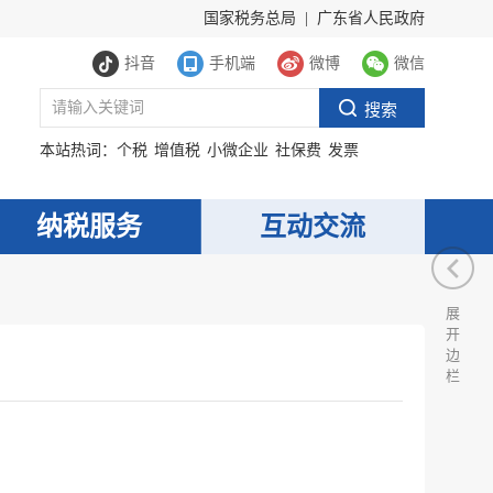
国家税务总局
|
广东省人民政府
抖音
手机端
微博
微信
本站热词：
个税
增值税
小微企业
社保费
发票
纳税服务
互动交流
展
开
边
栏