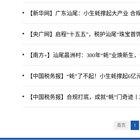
【新华网】广东汕尾：小生蚝撑起大产业 合
【央广网】启程“十五五”，税护汕尾“珠宝首
【南方+】汕尾晨洲村：300年“蚝”业焕新生
【中国税务报】“蚝”了不起！小生蚝撑起6亿
【中国税务报】合规打底，成就“蚝”门奇迹丨2
首页
1