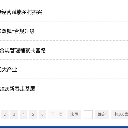
规经营赋能乡村振兴
饰双镇”合规升级
，合规管理铺就共富路
元大产业
026新春走基层
2
3
4
5
6
下一页
末页
确定
共300