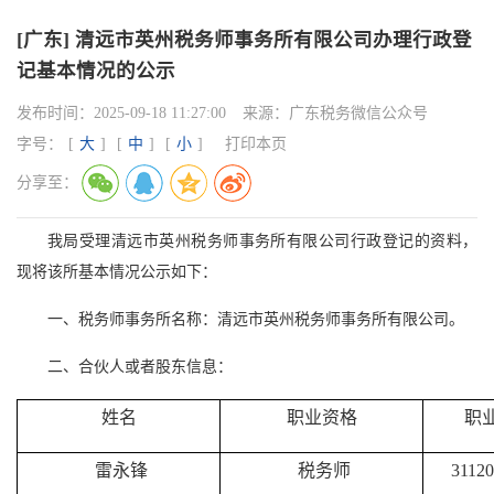
[广东] 清远市英州税务师事务所有限公司办理行政登
记基本情况的公示
发布时间：
2025-09-18 11:27:00
来源：
广东税务微信公众号
字号：
[
大
]
[
中
]
[
小
]
打印本页
分享至：
我局受理清远市英州税务师事务所有限公司行政登记的资料，
现将该所基本情况公示如下：
一、税务师事务所名称：清远市英州税务师事务所有限公司。
二、合伙人或者股东信息：
姓名
职业资格
职
雷永锋
税务师
31120