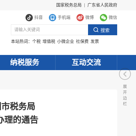
国家税务总局
|
广东省人民政府
抖音
手机端
微博
微信
本站热词：
个税
增值税
小微企业
社保费
发票
纳税服务
互动交流
展
开
边
栏
圳市税务局
办理的通告