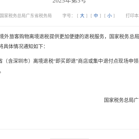
2025年第5号
国家税务总局广东省税务局
字号：
[
大
]
[
中
]
[
小
]
打印本
为境外旅客购物离境退税提供更加便捷的退税服务，国家税务总
现将具体情况通知如下：
广东省（含深圳市）离境退税“即买即退”商店或集中退付点现场
。
国家税务总局