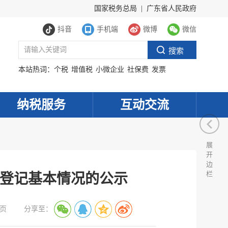
国家税务总局
|
广东省人民政府
抖音
手机端
微博
微信
本站热词：
个税
增值税
小微企业
社保费
发票
纳税服务
互动交流
展
开
边
栏
政登记基本情况的公示
页
分享至：