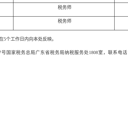
税务师
税务师
在5个工作日内向本处反映。
家税务总局广东省税务局纳税服务处1808室，联系电话：020-855