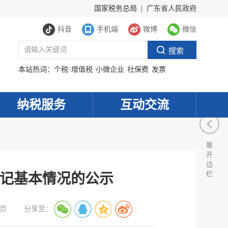
国家税务总局
|
广东省人民政府
抖音
手机端
微博
微信
本站热词：
个税
增值税
小微企业
社保费
发票
纳税服务
互动交流
展
开
边
栏
登记基本情况的公示
页
分享至：