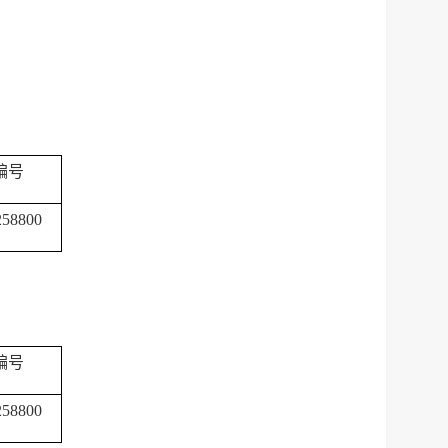
服务网
政务
编号
公示
执法
258800
税务局
电子
微信
微博
编号
传递
政声
258800