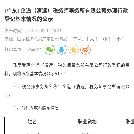
[广东] 企道（清远）税务师事务所有限公司办理行政
登记基本情况的公示
发布时间：
2026-07-01 17:16:24
来源：
国家税务总局广东省税务局
字号：
[
大
]
[
中
]
[
小
]
打印本页
分享至：
我局受理企道（清远）税务师事务所有限公司行政登记的资
料，现将该所基本情况公示如下：
一、税务师事务所名称：企道（清远）税务师事务所有限公
司。
二、合伙人或者股东信息：
姓名
职业资格
职