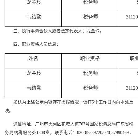
龙金玲
税务师
韦结勤
税务师
31120
三、执行事务合伙人或者法定代表人：龙金玲。
四、职业资格人员信息：
姓名
职业资格
职
龙金玲
税务师
韦结勤
税务师
31120
如认为上述公示内容存在虚假情况，请在5个工作日内向本处反
映。
通信地址：广州市天河区花城大道767号国家税务总局广东省税
务局纳税服务处1808室，联系电话：020-85589720/020-37990469，