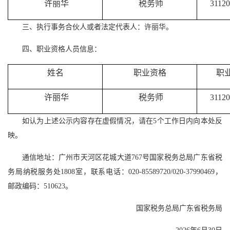
许丽华
税务师
3112
三、执行事务合伙人或者法定代表人：许丽华。
四、职业资格人员信息：
姓名
职业资格
职
许丽华
税务师
3112
如认为上述公示内容存在虚假情况，请在5个工作日内向本处反
映。
通信地址：广州市天河区花城大道767号国家税务总局广东省税
务局纳税服务处1808室，联系电话：020-85589720/020-37990469，
邮政编码：510623。
国家税务总局广东省税务局