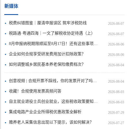
新媒体
税费纠错图鉴｜厘清申报误区 筑牢涉税防线
2026-08-07
税路通·粤通四海｜一文了解税收协定待遇（上）
2026-08-07
8月申报纳税期限顺延至8月17日！还有这些事项需注意→
2026-08-06
企业如何合规享受研发费用加计扣除政策？
2026-08-06
如何调整城乡居民基本养老保险缴费档次？
2026-08-04
创意视频 | 合规开票不踩线，你的发票开对了吗？一起拆盲盒！
2026-08-04
收藏！合规使用发票高频问答
2026-08-03
自主就业退役士兵创业就业，这些税收政策要知道 | 热点速递（六十五）
2026-08-03
集成电路产业企业所得税优惠政策全解析
2026-07-29
赡养老人采集信息出现以下提示，该如何解决？
2026-07-27