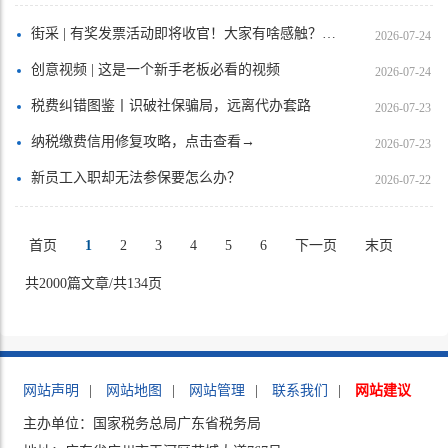
街采 | 有奖发票活动即将收官！大家有啥感触？来看看吧！
2026-07-24
创意视频 | 这是一个新手老板必看的视频
2026-07-24
税费纠错图鉴丨识破社保骗局，远离代办套路
2026-07-23
纳税缴费信用修复攻略，点击查看→
2026-07-23
新员工入职却无法参保要怎么办？
2026-07-22
首页
1
2
3
4
5
6
下一页
末页
共2000篇文章/共134页
网站声明
|
网站地图
|
网站管理
|
联系我们
|
网站建议
主办单位：国家税务总局广东省税务局