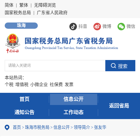
简体
|
繁体
|
无障碍浏览
国家税务总局
|
广东省人民政府
珠海
抖音
微博
微信
本站热词：
个税
增值税
小微企业
社保费
发票
首页
信息公开
返回省局
通知公告
工作动态
首页
>
珠海市税务局
>
信息公开
>
领导简介
> 张友华