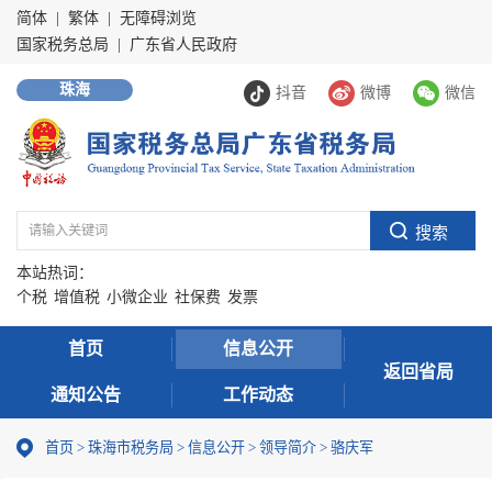
简体
|
繁体
|
无障碍浏览
国家税务总局
|
广东省人民政府
珠海
抖音
微博
微信
本站热词：
个税
增值税
小微企业
社保费
发票
首页
信息公开
返回省局
通知公告
工作动态
首页
>
珠海市税务局
>
信息公开
>
领导简介
> 骆庆军