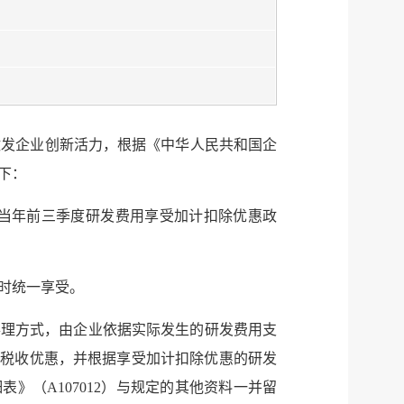
激发企业创新活力，根据《中华人民共和国企
下：
就当年前三季度研发费用享受加计扣除优惠政
服务网
政务
公示
执法
时统一享受。
税务局
电子
办理方式，由企业依据实际发生的研发费用支
受税收优惠，并根据享受加计扣除优惠的研发
微信
》（A107012）与规定的其他资料一并留