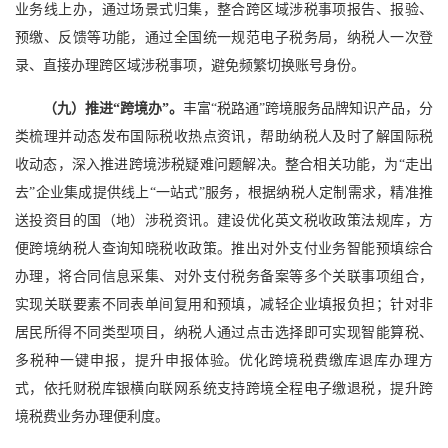
业务线上办，通过场景式归集，整合跨区域涉税事项报告、报验、
预缴、反馈等功能，通过全国统一规范电子税务局，纳税人一次登
录、直接办理跨区域涉税事项，避免频繁切换账号身份。
（九）推进“跨境办”。
丰富“税路通”跨境服务品牌知识产品，分
类梳理并动态发布国际税收热点资讯，帮助纳税人及时了解国际税
收动态，深入推进跨境涉税疑难问题解决。整合相关功能，为“走出
去”企业集成提供线上“一站式”服务，根据纳税人定制需求，精准推
送投资目的国（地）涉税资讯。建设优化英文税收政策法规库，方
便跨境纳税人查询知晓税收政策。推出对外支付业务智能预填综合
办理，将合同信息采集、对外支付税务备案等多个关联事项组合，
实现关联要素不同表单间复用和预填，减轻企业填报负担；针对非
居民所得不同类型项目，纳税人通过点击选择即可实现智能算税、
多税种一键申报，提升申报体验。优化跨境税费缴库退库办理方
式，依托财税库银横向联网系统支持跨境全程电子缴退税，提升跨
境税费业务办理便利度。