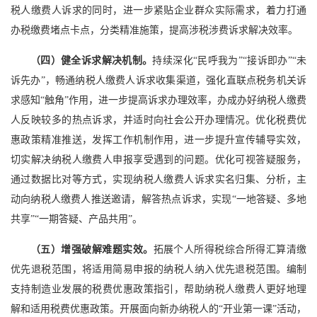
税人缴费人诉求的同时，进一步紧贴企业群众实际需求，着力打通
办税缴费堵点卡点，分类精准施策，提高涉税涉费诉求解决效率。
（四）健全诉求解决机制。
持续深化“民呼我为”“接诉即办”“未
诉先办”，畅通纳税人缴费人诉求收集渠道，强化直联点税务机关诉
求感知“触角”作用，进一步提高诉求办理效率，办成办好纳税人缴费
人反映较多的热点诉求，并适时向社会公开办理情况。优化税费优
惠政策精准推送，发挥工作机制作用，进一步提升宣传辅导实效，
切实解决纳税人缴费人申报享受遇到的问题。优化可视答疑服务，
通过数据比对等方式，实现纳税人缴费人诉求实名归集、分析，主
动向纳税人缴费人推送邀请，解答热点诉求，实现“一地答疑、多地
共享”“一期答疑、产品共用”。
（五）增强破解难题实效。
拓展个人所得税综合所得汇算清缴
优先退税范围，将适用简易申报的纳税人纳入优先退税范围。编制
支持制造业发展的税费优惠政策指引，帮助纳税人缴费人更好地理
解和适用税费优惠政策。开展面向新办纳税人的“开业第一课”活动，