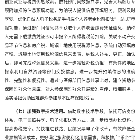
创业就业等税费优惠政策。依托部门间数据共享，完善大病医疗专
项附加扣除信息预填功能，为纳税人提供信息预填服务，便利及时
享受。优化自然人电子税务局手机端个人养老金税前扣除“一站式”申
报功能，通过部门间信息共享获取个人养老金缴费凭证信息，纳税
人无需下载缴费凭证即可申报个人所得税税前扣除。关联不动产交
易环节信息和房产税、城镇土地使用税税源信息，系统自动预填房
产税、城镇土地使用税税源信息采集表，纳税人补充、更正、确认
后，即可完成税源信息采集，进一步减轻办税负担；有条件的地区
探索利用自然资源等部门交换信息，进一步提升预填信息的准确
性、完整性和便捷性。通过与医保部门信息共享比对，建立资助参
保困难群众信息库，对未参保困难群众开展精准宣传、精细服务，
落实落细资助困难群众参加基本医疗保险政策。
（七）加强数字技术运用。
借助数字技术手段，依托可信身份
体系、电子证照共享、电子化报送等方式，进一步精简办税资料，
提高办税效率。加快推进铁路、民航发票电子化改革，有效降低企
业票据管理成本，更好满足旅客便利化用票需求。积极推广“乐企”平