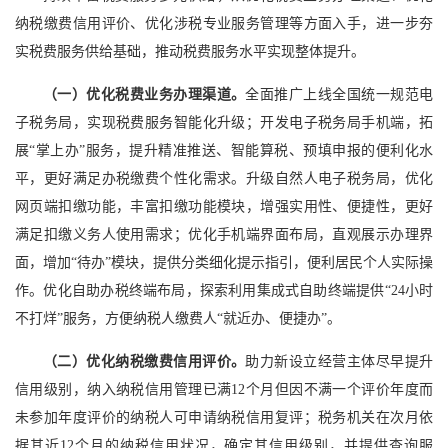
纳税缴费信用评价、优化涉税专业服务管理等方面入手，进一步夯
实税费服务供给基础，推动税费服务水平实现整体提升。
（一）优化税费业务办理渠道。
全面推广上线全国统一规范电
子税务局，实现税费服务智能化升级；开发电子税务局手机端，拓
展“掌上办”服务，提升精准推送、智能算税、预填申报的便利化水
平，更好满足办税缴费个性化需求。升级自然人电子税务局，优化
网页端扣缴功能，丰富扣缴功能模块，增强实用性、便捷性，更好
满足扣缴义务人使用需求；优化手机端界面布局，直观展示办理界
面，增加“待办”模块，提供分类细化提示指引，便利居民个人实际操
作。优化自助办税终端布局，探索利用集成式自助终端提供“24小时
不打烊”服务，方便纳税人缴费人“就近办、便捷办”。
（二）优化纳税缴费信用评价。
助力新设立经营主体尽早提升
信用级别，纳入纳税信用管理已满12个月但因不满一个评价年度而
未参加年度评价的纳税人可申请纳税信用复评；税务机关在次月依
据其近12个月的纳税信用状况，确定其信用级别，并提供查询服