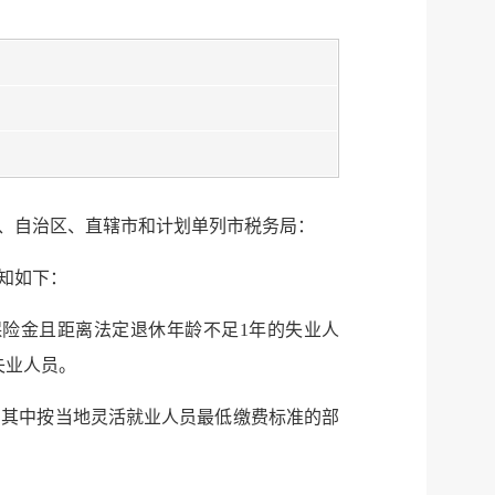
、自治区、直辖市和计划单列市税务局：
知如下：
险金且距离法定退休年龄不足1年的失业人
服务网
政务
失业人员。
，其中按当地灵活就业人员最低缴费标准的部
公示
执法
税务局
电子