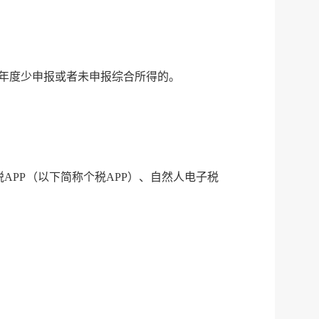
年度少申报或者未申报综合所得的。
PP（以下简称个税APP）、自然人电子税
服务网
政务
公示
执法
税务局
电子