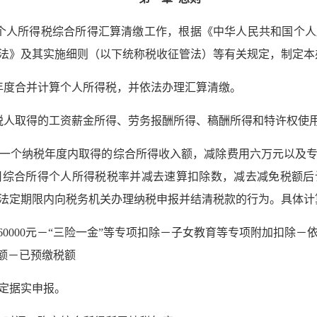
个人所得税综合所得汇算清缴工作，根据《中华人民共和国个人
法》及其实施细则（以下统称税收征管法）等有关规定，制定本
年度合并计算个人所得税，并依法办理汇算清缴。
人取得的工资薪金所得、劳务报酬所得、稿酬所得和特许权使
一个纳税年度内取得的综合所得收入额，减除费用六万元以及
用综合所得个人所得税税率并减去速算扣除数，减去减免税额后
法定期限内向税务机关办理纳税申报并结清税款的行为。具体计
60000元－“三险一金”等专项扣除－子女教育等专项附加扣除
额－已预缴税额
定据实申报。