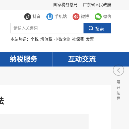
国家税务总局
|
广东省人民政府
抖音
手机端
微博
微信
本站热词：
个税
增值税
小微企业
社保费
发票
纳税服务
互动交流
展
开
边
栏
法