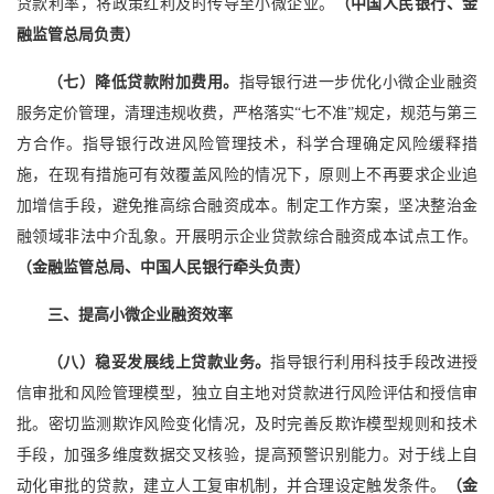
贷款利率，将政策红利及时传导至小微企业。
（中国人民银行、金
融监管总局负责）
（七）降低贷款附加费用。
指导银行进一步优化小微企业融资
服务定价管理，清理违规收费，严格落实“七不准”规定，规范与第三
方合作。指导银行改进风险管理技术，科学合理确定风险缓释措
施，在现有措施可有效覆盖风险的情况下，原则上不再要求企业追
加增信手段，避免推高综合融资成本。制定工作方案，坚决整治金
融领域非法中介乱象。开展明示企业贷款综合融资成本试点工作。
（金融监管总局、中国人民银行牵头负责）
三、提高小微企业融资效率
（八）稳妥发展线上贷款业务。
指导银行利用科技手段改进授
信审批和风险管理模型，独立自主地对贷款进行风险评估和授信审
批。密切监测欺诈风险变化情况，及时完善反欺诈模型规则和技术
手段，加强多维度数据交叉核验，提高预警识别能力。对于线上自
动化审批的贷款，建立人工复审机制，并合理设定触发条件。
（金