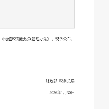
服务网
政务
公示
执法
了《增值税预缴税款管理办法》，现予公布，
税务局
电子
微信
微博
财政部 税务总局
传递
政声
2026年1月30日
建议
网站