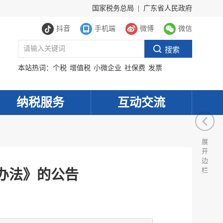
国家税务总局
|
广东省人民政府
抖音
手机端
微博
微信
本站热词：
个税
增值税
小微企业
社保费
发票
纳税服务
互动交流
展
开
边
栏
办法》的公告