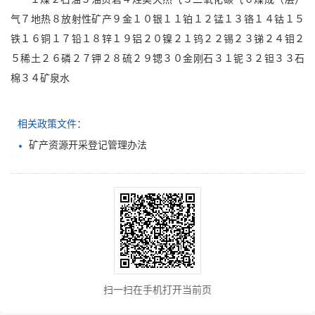
气７地热８放射性矿产９金１０银１１铂１２锰１３铬１４钴１５
铁１６铜１７铅１８锌１９铝２０镍２１钨２２锡２３锑２４钼２
５稀土２６磷２７钾２８硫２９锶３０金刚石３１铌３２钽３３石
棉３４矿泉水
相关政策文件：
矿产资源开采登记管理办法
扫一扫在手机打开当前页