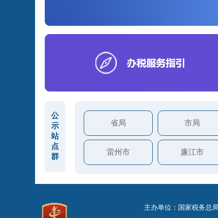
公
省局
市局
示
站
点
雷州市
廉江市
群
主办单位：国家税务总局