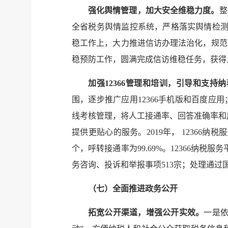
强化舆情管理，加大安全维稳力度。
整
全省税务舆情监控系统，严格落实舆情检
稳工作上，大力推进信访办理法治化，规范
稳预防工作，圆满完成信访维稳任务，获得
加强
12366
管理和培训，引导和支持纳
围，逐步推广应用
12366
手机版和百度应用
线考核管理，将人工接通率、回答准确率和
提供更贴心的服务。
2019
年，
12366
纳税服
个，呼转接通率为
99.69%
。
12366
纳税服务
务咨询、投诉和举报事项
513
宗；处理通过
（七）
全面推进政务公开
拓宽公开渠道，增强公开实效。
一是