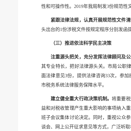
性和可操作性。
2019
年我局制发
3
份规范性
紧跟法律法规，认真开展规范性文件清
头出台的
1
份涉税文件按规定程序分别发函
（三）推进依法科学民主决策
注重源头把关，充分发挥法律顾问及公
其专业特长，把好法律源头关。市局公职
面法律意见
3
份，提供法律咨询
33
次，参加
市税务系统法律服务保障水平。
建立健全重大行政决策机制。
将重要税
益和对税收管理产生重大影响的事项纳入重
班子会议集体讨论决定。同时，重视公众参
谈会、网上公开征求意见等方式，广泛听取