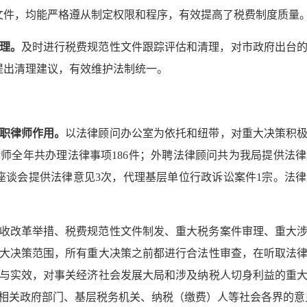
文件，均能严格遵从制定权限和程序，有效提高了税费制度质量
理。
及时进行税费规范性文件跟踪评估和清理，对市政府出台
提出清理建议，有效维护法制统一。
职律师作用。
以法律顾问办公室为依托和纽带，对重大决策积
律师全年共办理法律事项
186
件；外聘法律顾问共为我局提供法律
座谈会提供法律意见
3
次，代理基层单位行政诉讼案件
1
宗。法律
收改革举措、税费规范性文件制发、重大税务案件审理、重大
大决策范围，所有重大决策之前都进行合法性审查，在听取法
与实效，对事关经济社会发展大局和涉及纳税人切身利益的重
相关政府部门、基层税务机关、纳税（缴费）人等社会各界的意