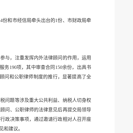
。
的
4
份和市经信局牵头出台的
1
份、市财政局牵
极参与，注重发挥内外法律顾问的作用，运用
服务
190
项，其中审查合同
150
余份，出具书
顾问和公职律师制度的推行，显著提高了全
涉税问题等涉及重大公共利益、纳税人切身权
律顾问、公职律师的法律意见后再提交局领导
大行政决策事项，通过邀请行政相对人召开座
见和建议。