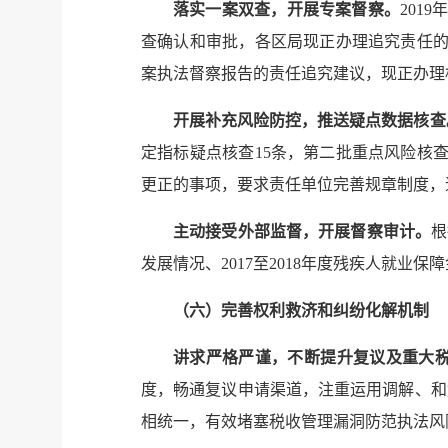
落实一案双查，开展专案督察。
2019
查确认和审批，各区局现正办理追究责任
案执法督察报告的责任追究建议，现正办理
开展补充风险防控，推送疑点数据核查
定指标疑点核查
15
条，第二批重点风险核
更正的事项，要求责任单位完善规章制度，
主动接受外部监督，开展督察审计。
根
发展情况、
2017
至
2018
年度残疾人就业保障
（六）完善权利救济和纠纷化解机制
讲求严格严谨，不断提升复议及重大
度，畅通复议申请渠道，注重运用调解、和
相统一，有效堵塞税收管理漏洞防范执法风