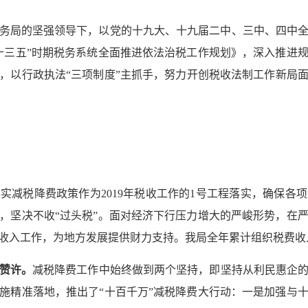
务局的坚强领导下，以党的十九大、十九届二中、三中、四中
十三五”时期税务系统全面推进依法治税工作规划》，深入推进
，以行政执法“三项制度”主抓手，努力开创税收法制工作新局
落实减税降费政策作为
2019
年税收工作的
1
号工程落实，确保各项
，坚决不收“过头税”。面对经济下行压力增大的严峻形势，在
收入工作，为地方发展提供财力支持。我局全年累计组织税费收
人赞许。
减税降费工作中始终做到两个坚持，即坚持从利民惠企
施精准落地，推出了“十百千万”减税降费大行动：一是加强与