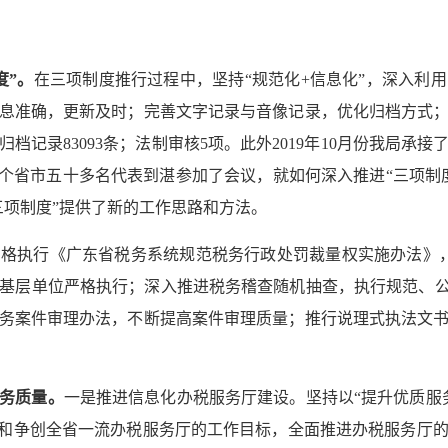
度”。
在三项制度推行过程中，坚持“规范化
+
信息化”，深入利
息准确，更新及时；完善文字记录与音像记录，优化归档方式
归档记录
83093
条；法制审核
5
项。此外
2019
年
10
月份我局承接
个省市五十多名代表到湛参加了会议，就如何深入推进“三项制
三项制度”提供了新的工作思路和方法。
严格执行《广东省税务系统规范税务行政处罚裁量权实施办法》
基层单位严格执行；深入推进税务稽查随机抽查，执行规范、公
务案件审理办法，不断提高案件审理质量；推行说理式执法文
务质量。
一是推进信息化办税服务厅建设。坚持以“提升优质服
色和争创全省一流办税服务厅的工作目标，全面推进办税服务厅