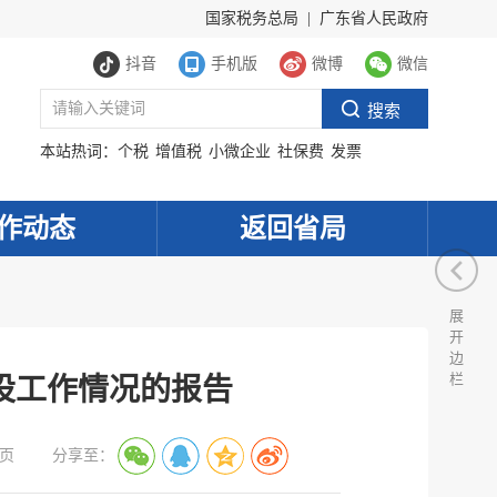
国家税务总局
|
广东省人民政府
抖音
手机版
微博
微信
本站热词：
个税
增值税
小微企业
社保费
发票
作动态
返回省局
展
开
边
栏
设工作情况的报告
页
分享至：