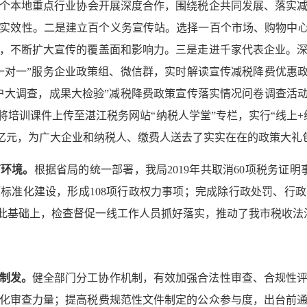
个本地重点行业协会开展深度合作，围绕税企共同发展、落实
实效性。二是建立百个义务宣传站。选择一百个市场、购物中心
，不断扩大宣传的覆盖面和影响力。三是走进千家代表企业。
一对一”服务企业政策组、微信群，实时解读宣传减税降费优惠政
户大调查，成果大检验”减税降费政策宣传落实情况问卷调查活动
将培训课件上传至湛江税务网站“纳税人学堂”专栏，实行“线上
+
亿元，为广大企业和纳税人、缴费人送去了实实在在的政策大礼
商环境。
根据省局的统一部署，我局
2019
年共取消
60
项税务证明
项标准化建设，形成
108
项行政权力事项；完成除行政处罚、行政
在此基础上，检查督促一线工作人员抓好落实，推动了我市税收法
制发。
健全部门分工协作机制，有效加强合法性审查、合规性
化审查力量；提高税费规范性文件制定的公众参与度，
出台前