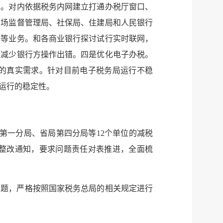
微信
享。对内依据税务内网建立打通办税厅窗口、
市场监督管理局、社保局、住建局和人民银行
微博
新浪
）等业务。和各商业银行探讨试行实时联网，
传递
政声
，减少银行方操作出错。四是优化电子办税。
的真实需求。针对目前电子税务局运行不稳
建议
网站
运行的稳定性。
第一分局、省局第四分局等
12
个单位的减税
整改通知，要求问题责任对表推进，全面梳
问题，严格按照国家税务总局的相关规定进行