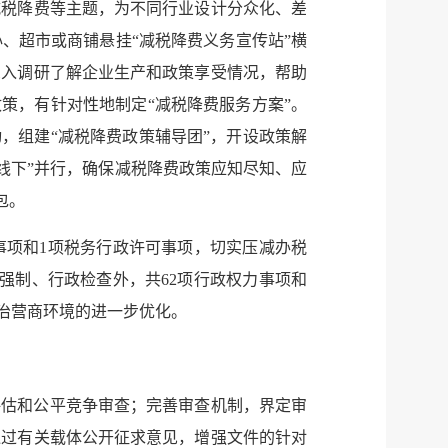
减税降费等主题，为不同行业设计分众化、差
、超市或商铺悬挂“减税降费义务宣传站”横
深入调研了解企业生产和政策享受情况，帮助
策，有针对性地制定“减税降费服务方案”。
，组建“减税降费政策辅导团”，开设政策解
线下”并行，确保减税降费政策应知尽知、应
包。
事项和
1
项税务行政许可事项，切实压减办税
强制、行政检查外，共
62
项行政权力事项和
治营商环境的进一步优化。
评估和公平竞争审查；
完善审查机制，界定审
通过有关载体公开征求意见，
增强文件的针对