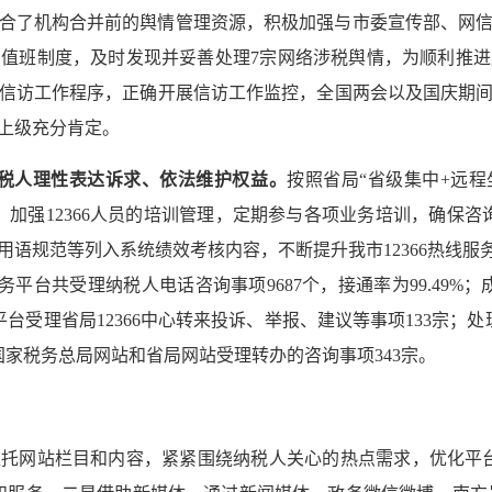
合了机构合并前的舆情管理资源，积极加强与市委宣传部、网
测值班制度，及时发现并妥善处理
7
宗网络涉税舆情，为顺利推进
信访工作程序，正确开展信访工作监控，全国两会以及国庆期
上级充分肯定。
税人理性表达诉求、依法维护权益。
按照省局“省级集中
+
远程
；加强
12366
人员的培训管理，定期参与各项业务培训，确保咨
用语规范等列入系统绩效考核内容，不断提升我市
12366
热线服
务平台共受理纳税人电话咨询事项
9687
个，接通率为
99.49%
；
平台受理省局
12366
中心转来投诉、举报、建议等事项
133
宗；处
国家税务总局网站和省局网站受理转办的咨询事项
343
宗。
依托网站栏目和内容，紧紧围绕纳税人关心的热点需求，优化平