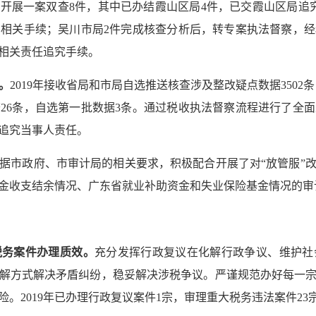
年开展一案双查
8
件，其中已办结霞山区局
4
件，已交霞山区局追
的相关手续；吴川市局
2
件完成核查分析后，转专案执法督察，经
相关责任追究手续。
。
2019
年接收省局和市局自选推送核查涉及整改疑点数据
3502
条
查
26
条，自选第一批数据
3
条。通过税收执法督察流程进行了全面
追究当事人责任。
据市政府、市审计局的相关要求，积极配合开展了对“放管服”
金收支结余情况、广东省就业补助资金和失业保险基金情况的审
税务案件办理质效。
充分发挥行政复议在化解行政争议、维护社
解方式解决矛盾纠纷，稳妥解决涉税争议。严谨规范办好每一
险。
2019
年已办理行政复议案件
1
宗，审理重大税务违法案件
23