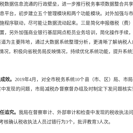
税数据信息流通的行政壁垒，进一步推行税务事项数据整合共
息平台，初步建立五个管理模块和两个功能模块。对外加强与
施程序联动，尽可能让数据流动起来。三是简化申报缴税（费
置，另外加强商业银行基层网点柜员业务培训，简化操作手续
渠道为主要阵地，通过大数据系统整理分析，更清晰了解纳税人
情况，积极向省税务局反映情况，持续优化系统功能，提升系统
实成效。
2019
年
4
月，对全市税务系统
10
个县（市、区）局、市局
察中发现的问题，市局减税办督察督办组及时制定下发问题核实
任追究。
我局在督察审计、外部审计和检查中发现的税收执法
考核确认税收执法人员过错行为
3
个，批评教育
3
人次。