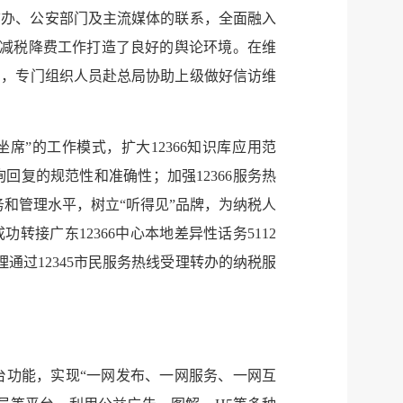
信办、公安部门及主流媒体的联系，全面融入
减税降费工作打造了良好的舆论环境。在维
间，专门组织人员赴总局协助上级做好信访维
坐席”的工作模式，扩大
12366
知识库应用范
询回复的规范性和准确性；加强
12366
服务热
务和管理水平，树立“听得见”品牌，为纳税人
成功转接广东
12366
中心本地差异性话务
5112
理通过
12345
市民服务热线受理转办的纳税服
台功能，实现“一网发布、一网服务、一网互