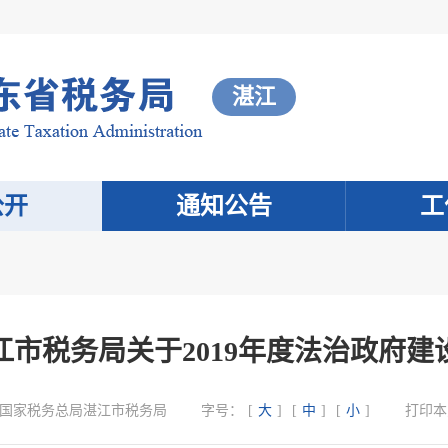
湛江
公开
通知公告
工
江市税务局关于2019年度法治政府建
国家税务总局湛江市税务局
字号：
[
大
]
[
中
]
[
小
]
打印本