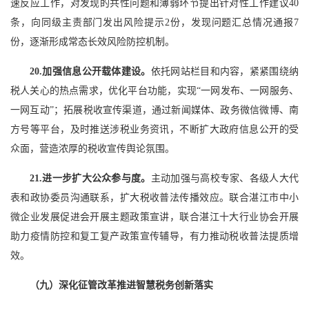
速反应工作，对发现的共性问题和薄弱环节提出针对性工作建议40
条，向同级主责部门发出风险提示2份，发现问题汇总情况通报7
份，逐渐形成常态长效风险防控机制。
20.加强信息公开载体建设。
依托网站栏目和内容，紧紧围绕纳
税人关心的热点需求，优化平台功能，实现“一网发布、一网服务、
一网互动”；拓展税收宣传渠道，通过新闻媒体、政务微信微博、南
方号等平台，及时推送涉税业务资讯，不断扩大政府信息公开的受
众面，营造浓厚的税收宣传舆论氛围。
21.进一步扩大公众参与度。
主动加强与高校专家、各级人大代
表和政协委员沟通联系，扩大税收普法传播效应。联合湛江市中小
微企业发展促进会开展主题政策宣讲，联合湛江十大行业协会开展
助力疫情防控和复工复产政策宣传辅导，有力推动税收普法提质增
效。
（九）深化征管改革推进智慧税务创新落实