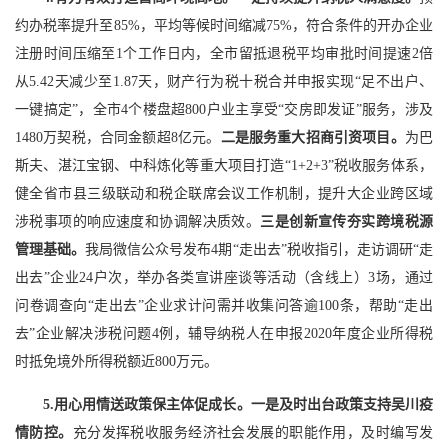
约办税率提升至85%，平均等候时间缩减75%，符合条件的开办企业
注册时间压缩至1个工作日内，全市留抵退税平均审批时间提速2倍
从5.42天减少至1.87天，财产行为税十税合并申报实现“足不出户、
一键搞定”，全市4个楼盘超800户业主享受“交房即发证”服务，涉及
1480万契税，合同金额超8亿元。
二是服务重大招商引资项目。
为巴
斯夫、湛江宝钢、中科炼化等重大项目打造“1+2+3”税收服务体系，
健全省市县三级联动和税企联席会议工作机制，提升大企业跨区域
涉税事项的响应速度和协调解决质效。
三是创新宣传夯实跨境税源
管理基础。
我局微信公众号发布4期“走出去”税收指引，走访调研“走
出去”企业24户次，举办各类宣讲座谈等活动（含线上）3场，通过
问卷调查向“走出去”企业求计问需并收集问答逾100条，帮助“走出
去”企业解决涉税问题4例，辅导纳税人在申报2020年度企业所得税
时抵免境外所得税额近800万元。
5.用心用情送政策保主体促成长。一是及时出台政策支持吴川疫
情防控。
充分发挥税收服务经济社会发展的职能作用，及时编写发