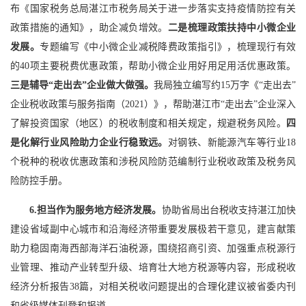
布《国家税务总局湛江市税务局关于进一步落实支持疫情防控有关
政策措施的通知》，助企减负增效。
二是梳理政策扶持中小微企业
发展。
专题编写《中小微企业减税降费政策指引》，梳理现行有效
的40项主要税费优惠政策，帮助小微企业用好用足用活优惠政策。
三是辅导“走出去”企业做大做强。
我局独立编写约15万字《“走出去”
企业税收政策与服务指南（2021）》，帮助湛江市“走出去”企业深入
了解投资国家（地区）的税收制度和相关规定，规避税务风险。
四
是化解行业风险助力企业行稳致远。
对钢铁、新能源汽车等行业18
个税种的税收优惠政策和涉税风险防范编制行业税收政策及税务风
险防控手册。
6.担当作为服务地方经济发展。
协助省局出台税收支持湛江加快
建设省域副中心城市和沿海经济带重要发展极若干意见，建言献策
助力稳固南海西部海洋石油税源，围绕招商引资、加强重点税源行
业管理、推动产业转型升级、培育壮大地方税源等内容，形成税收
经济分析报告38篇，对相关税收问题提出的合理化建议被省委内刊
和省级媒体刊登和报道。