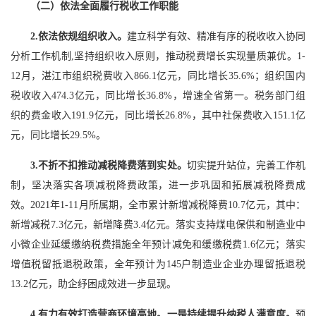
（二）依法全面履行税收工作职能
2.依法依规组织收入。
建立科学有效、精准有序的税收收入协同
分析工作机制,坚持组织收入原则，推动税费增长实现量质兼优。1-
12月，湛江市组织税费收入866.1亿元，同比增长35.6%；组织国内
税收收入474.3亿元，同比增长36.8%，增速全省第一。税务部门组
织的费金收入191.9亿元，同比增长26.8%，其中社保费收入151.1亿
元，同比增长29.5%。
3.不折不扣推动减税降费落到实处。
切实提升站位，完善工作机
制，坚决落实各项减税降费政策，进一步巩固和拓展减税降费成
效。2021年1-11月所属期，全市累计新增减税降费10.7亿元，其中：
新增减税7.3亿元，新增降费3.4亿元。落实支持煤电保供和制造业中
小微企业延缓缴纳税费措施全年预计减免和缓缴税费1.6亿元；落实
增值税留抵退税政策，全年预计为145户制造业企业办理留抵退税
13.2亿元，助企纾困成效进一步显现。
4.有力有效打造营商环境高地。一是持续提升纳税人满意度。
预