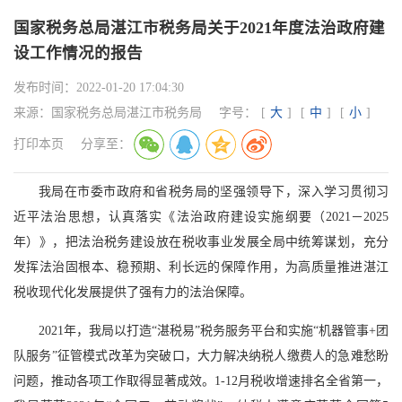
国家税务总局湛江市税务局关于2021年度法治政府建
设工作情况的报告
发布时间：
2022-01-20 17:04:30
来源：
国家税务总局湛江市税务局
字号：
[
大
]
[
中
]
[
小
]
打印本页
分享至：
我局在市委市政府和省税务局的坚强领导下，深入学习贯彻习
近平法治思想，认真落实《法治政府建设实施纲要（2021－2025
年）》，把法治税务建设放在税收事业发展全局中统筹谋划，充分
发挥法治固根本、稳预期、利长远的保障作用，为高质量推进湛江
税收现代化发展提供了强有力的法治保障。
2021年，我局以打造“湛税易”税务服务平台和实施“机器管事+团
队服务”征管模式改革为突破口，大力解决纳税人缴费人的急难愁盼
问题，推动各项工作取得显著成效。1-12月税收增速排名全省第一，