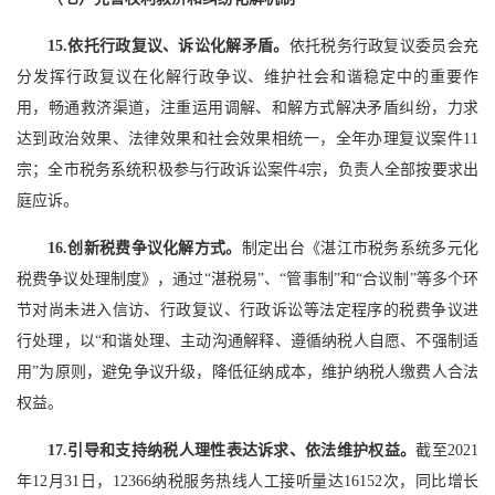
15.依托行政复议、诉讼化解矛盾。
依托税务行政复议委员会充
分发挥行政复议在化解行政争议、维护社会和谐稳定中的重要作
用，畅通救济渠道，注重运用调解、和解方式解决矛盾纠纷，力求
达到政治效果、法律效果和社会效果相统一，全年办理复议案件11
宗；全市税务系统积极参与行政诉讼案件4宗，负责人全部按要求出
庭应诉。
16.创新税费争议化解方式。
制定出台《湛江市税务系统多元化
税费争议处理制度》，通过“湛税易”、“管事制”和“合议制”等多个环
节对尚未进入信访、行政复议、行政诉讼等法定程序的税费争议进
行处理，以“和谐处理、主动沟通解释、遵循纳税人自愿、不强制适
用”为原则，避免争议升级，降低征纳成本，维护纳税人缴费人合法
权益。
17.引导和支持纳税人理性表达诉求、依法维护权益。
截至2021
年12月31日，12366纳税服务热线人工接听量达16152次，同比增长