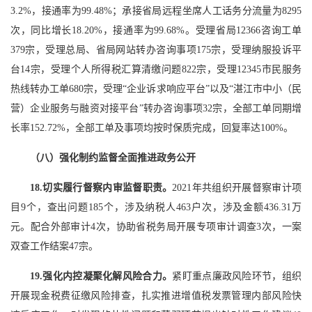
3.2%，接通率为99.48%；承接省局远程坐席人工话务分流量为8295
次，同比增长18.20%，接通率为99.68%。受理省局12366咨询工单
379宗，受理总局、省局网站转办咨询事项175宗，受理纳服投诉平
台14宗，受理个人所得税汇算清缴问题822宗，受理12345市民服务
热线转办工单680宗，受理“企业诉求响应平台”以及“湛江市中小（民
营）企业服务与融资对接平台”转办咨询事项32宗，全部工单同期增
长率152.72%，全部工单及事项均按时保质完成，回复率达100%。
（八）强化制约监督全面推进政务公开
18.切实履行督察内审监督职责。
2021年共组织开展督察审计项
目9个，查出问题185个，涉及纳税人463户次，涉及金额436.31万
元。配合外部审计4次，协助省税务局开展专项审计调查3次，一案
双查工作结案47宗。
19.强化内控凝聚化解风险合力。
紧盯重点廉政风险环节，组织
开展现金税费征缴风险排查，扎实推进增值税发票管理内部风险快