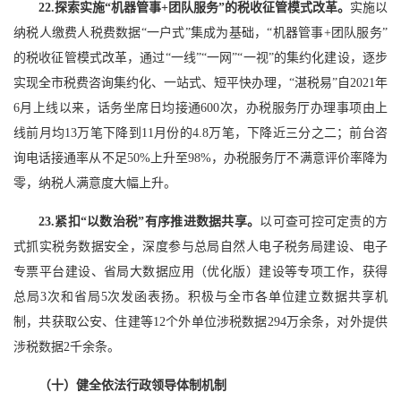
22.探索实施“机器管事+团队服务”的税收征管模式改革。
实施以
纳税人缴费人税费数据“一户式”集成为基础，“机器管事+团队服务”
的税收征管模式改革，通过“一线”“一网”“一视”的集约化建设，逐步
实现全市税费咨询集约化、一站式、短平快办理，“湛税易”自2021年
6月上线以来，话务坐席日均接通600次，办税服务厅办理事项由上
线前月均13万笔下降到11月份的4.8万笔，下降近三分之二；前台咨
询电话接通率从不足50%上升至98%，办税服务厅不满意评价率降为
零，纳税人满意度大幅上升。
23.紧扣“以数治税”有序推进数据共享。
以可查可控可定责的方
式抓实税务数据安全，深度参与总局自然人电子税务局建设、电子
专票平台建设、省局大数据应用（优化版）建设等专项工作，获得
总局3次和省局5次发函表扬。积极与全市各单位建立数据共享机
制，共获取公安、住建等12个外单位涉税数据294万余条，对外提供
涉税数据2千余条。
（十）健全依法行政领导体制机制