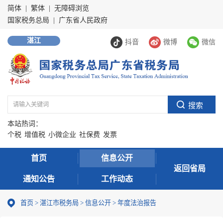
简体
|
繁体
|
无障碍浏览
国家税务总局
|
广东省人民政府
湛江
抖音
微博
微信
本站热词：
个税
增值税
小微企业
社保费
发票
首页
信息公开
返回省局
通知公告
工作动态
首页
>
湛江市税务局
>
信息公开
>
年度法治报告