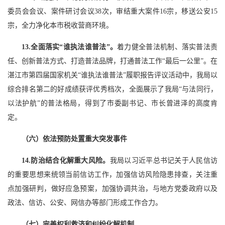
委员会会议、案件研讨会议38次，审结重大案件16宗，移送公安15
宗，全力净化本市税收营商环境。
13.全面落实“谁执法谁普法”。
着力健全普法机制、落实普法责
任、创新普法方式、打造普法品牌，打通普法工作“最后一公里”。在
湛江市第四届国家机关“谁执法谁普法”履职报告评议活动中，我局以
综合排名第二的好成绩获评优秀档次，全面展示了我局“与法同行，
以法护航”的普法格局，得到了市委副书记、市长曾进泽的高度肯
定。
（六）依法预防处置重大突发事件
14.防治结合化解重大风险。
我局以习近平总书记关于人民信访
的重要思想来统领当前信访工作，加强信访风险隐患排查，关注重
点加强研判，做好应急预案，加强协调共治，与地方党委政府以及
政法、信访、公安、网信办等部门形成工作合力。
（七）完善权利救济和纠纷化解机制