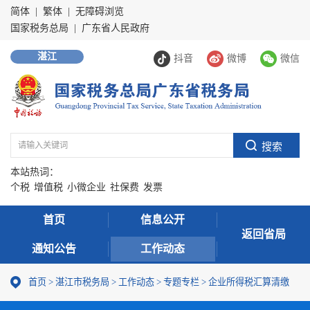
简体
|
繁体
|
无障碍浏览
国家税务总局
|
广东省人民政府
湛江
抖音
微博
微信
本站热词：
个税
增值税
小微企业
社保费
发票
首页
信息公开
返回省局
通知公告
工作动态
首页
>
湛江市税务局
>
工作动态
>
专题专栏
>
企业所得税汇算清缴