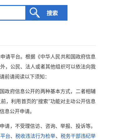
服务网
政务
线申请平台。根据《中华人民共和国政府信息
公示
执法
息外，公民、法人或者其他组织可以依法向我
请前请阅读以下须知：
税务局
电子
我国政府信息公开的两种基本方式，二者相辅
微信
前，利用首页的"搜索"功能对主动公开信息
微博
新浪
信息公开申请。
传递
政声
开申请，不受理信访、咨询、举报、投诉等。
诉平台
、
税收违法行为检举
、
税务干部违纪举