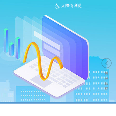
无障碍浏览
展
开
边
栏