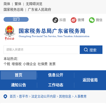
简体
|
繁体
|
无障碍浏览
国家税务总局
|
广东省人民政府
江门
抖音
微博
微信
本站热词：
个税
增值税
小微企业
社保费
发票
首页
信息公开
返回省局
通知公告
工作动态
首页
>
恩平市
>
法定主动公开内容
>
其他信息
>
人事教育