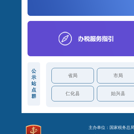
公
省局
市局
示
站
点
仁化县
始兴县
群
主办单位：国家税务总局