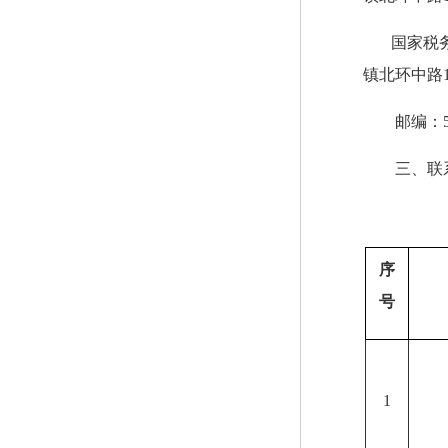
国家税
镇北环中路
邮编：5
三、联
序
号
1