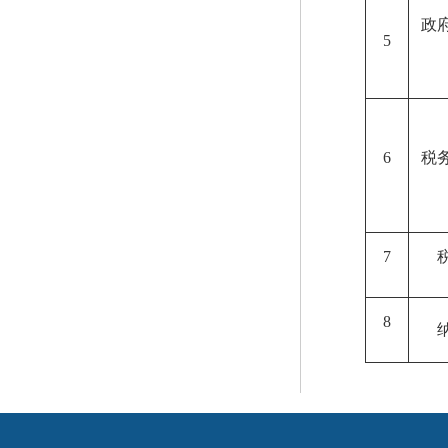
政
5
6
税
7
8