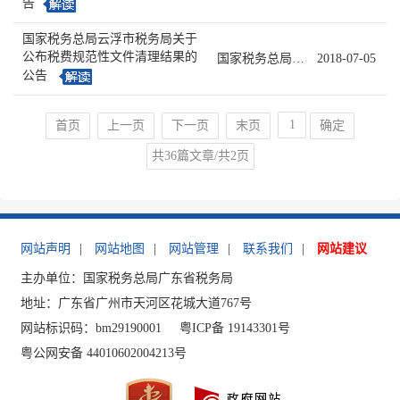
告
国家税务总局云浮市税务局关于
公布税费规范性文件清理结果的
国家税务总局云浮市税务局公告 2018年第2号
2018-07-05
公告
首页
上一页
下一页
末页
确定
共36篇文章/共2页
网站声明
|
网站地图
|
网站管理
|
联系我们
|
网站建议
主办单位：国家税务总局广东省税务局
地址：广东省广州市天河区花城大道767号
网站标识码：bm29190001
粤ICP备 19143301号
粤公网安备 44010602004213号