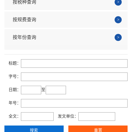
按税种查询
按规费查询
按年份查询
标题：
字号：
日期：
至
年号：
全文：
发文单位：