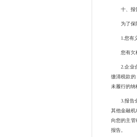
十、报
为了保
1.您
您有欠
2.企
缴清税款的
未履行的纳
3.报
其他金融机
向您的主管
报告。