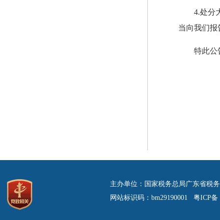
4.处
当向我们报
特此公
二
主办单位：国家税务总局广东省税务
网站标识码：bm29190001 粤ICP备 0